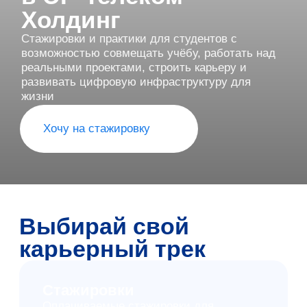
Хочу на стажировку
Выбирай свой
карьерный трек
Стажировки
Оплачиваемые стажировки для
студентов очной формы обучения.
Старт карьеры в IT, инженерии,
маркетинге, аналитике и других
направлениях.
Подать заявку
Практики
Знакомство с работой в ЭР-Телеком
Холдинг, работа над реальными
задачами и получение первого опыта
работы.