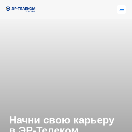
Начни свою карьеру
в ЭР-Телеком
Холдинг
Стажировки и практики для студентов с
возможностью совмещать учёбу, работать над
реальными проектами, строить карьеру и
развивать цифровую инфраструктуру для
жизни