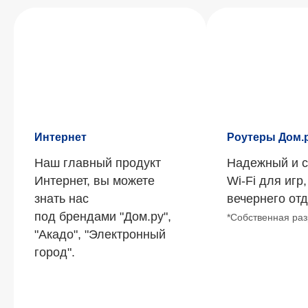
Карьера для молодых
специалистов
Хакатон по продуктовому
Интернет
Роутеры Дом.
в ЭР-Телеком Холдинг
программированию
Хакатон по программированию с кейсом от
Наш главный продукт
Надежный и 
Ujin, поддержкой экспертов ЭР-Телеком,
Найти вакансию
призами и возможностью получить
Интернет, вы можете
Wi-Fi для игр
спортивный разряд. Участвовать можно
знать нас
вечернего от
командой или индивидуально.
под брендами "Дом.ру",
*Собственная раз
Узнайте больше
"Акадо", "Электронный
о компании
город".