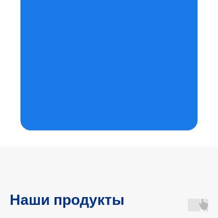
Профориентационный интенсив для
студентов: знакомство с профессиями
компании, командные проекты и призы за
лучшие работы.
Молодежный фестиваль
Скоро все расскажем
Наши продукты