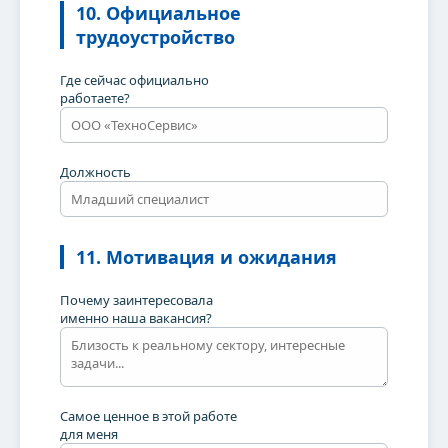
Мы в Telegram
10. Официальное
Будь в курсе всех событий
трудоустройство
Где сейчас официально
работаете?
Подписаться!
Должность
Мы Вконтакте
Будь в курсе всех событий
11. Мотивация и ожидания
Подписаться!
Почему заинтересовала
именно наша вакансия?
Мы в MAX
Будь в курсе всех событий
Самое ценное в этой работе
для меня