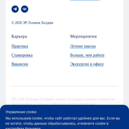
© 2026 ЭР-Телеком Холдинг
Карьера
Мероприятия
Практика
Летние школы
Стажировка
Больше, чем работа
Вакансии
Экскурсии в офисе
АО «ЭР-Телеком Холдинг» является оператором по обработке
персональных данных, информация об обработке
персональных данных и сведения о реализуемых требованиях
Управление cookie
к защите персональных данных отражены в
Политике
Мы используем cookie, чтобы сайт работал удобнее для вас. Если вы
в отношении обработки персональных данных
не хотите, чтобы данные обрабатывались, отключите cookie в
настройках браузера.