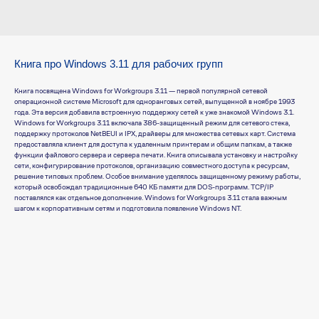
Книга про Windows 3.11 для рабочих групп
Книга посвящена Windows for Workgroups 3.11 — первой популярной сетевой
операционной системе Microsoft для одноранговых сетей, выпущенной в ноябре 1993
года. Эта версия добавила встроенную поддержку сетей к уже знакомой Windows 3.1.
Windows for Workgroups 3.11 включала 386-защищенный режим для сетевого стека,
поддержку протоколов NetBEUI и IPX, драйверы для множества сетевых карт. Система
предоставляла клиент для доступа к удаленным принтерам и общим папкам, а также
функции файлового сервера и сервера печати. Книга описывала установку и настройку
сети, конфигурирование протоколов, организацию совместного доступа к ресурсам,
решение типовых проблем. Особое внимание уделялось защищенному режиму работы,
который освобождал традиционные 640 КБ памяти для DOS-программ. TCP/IP
поставлялся как отдельное дополнение. Windows for Workgroups 3.11 стала важным
шагом к корпоративным сетям и подготовила появление Windows NT.