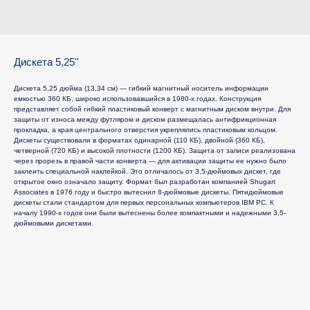
Дискета 5,25''
Дискета 5,25 дюйма (13,34 см) — гибкий магнитный носитель информации
емкостью 360 КБ, широко использовавшийся в 1980-х годах. Конструкция
представляет собой гибкий пластиковый конверт с магнитным диском внутри. Для
защиты от износа между футляром и диском размещалась антифрикционная
прокладка, а края центрального отверстия укреплялись пластиковым кольцом.
Дискеты существовали в форматах одинарной (110 КБ), двойной (360 КБ),
четверной (720 КБ) и высокой плотности (1200 КБ). Защита от записи реализована
через прорезь в правой части конверта — для активации защиты ее нужно было
заклеить специальной наклейкой. Это отличалось от 3,5-дюймовых дискет, где
открытое окно означало защиту. Формат был разработан компанией Shugart
Associates в 1976 году и быстро вытеснил 8-дюймовые дискеты. Пятидюймовые
дискеты стали стандартом для первых персональных компьютеров IBM PC. К
началу 1990-х годов они были вытеснены более компактными и надежными 3,5-
дюймовыми дискетами.